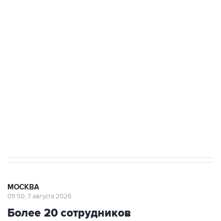
ФСБ сообщила о задержании в Приморье
подростков, готовивших теракт на объекте
Росгвардии
Беспилотные технологии и ИИ на службе у
электросетевых объектов и агрокомплексов
Социальная реклама, АНО «Национальные приоритеты».
ИНН 7725383515 Erid: F7NfYUJCUneVdwcydK6A
Аксенов сообщил о четвертом погибшем в
результате атаки ВСУ на Крым
МОСКВА
09:50, 7 августа 2026
Более 20 сотрудников