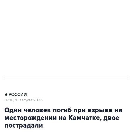
Беспилотные технологии и ИИ на службе у
электросетевых объектов и агрокомплексов
Социальная реклама, АНО «Национальные приоритеты».
ИНН 7725383515 Erid: F7NfYUJCUneVdwcydK6A
Путин вывел "Шереметьево" из
стратегического списка с целью снять
препятствие для приватизации
В РОССИИ
07:10, 10 августа 2026
Один человек погиб при взрыве на
месторождении на Камчатке, двое
пострадали