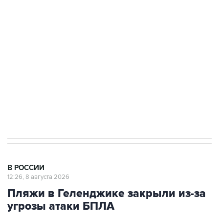
Беспилотные технологии и ИИ на службе у
электросетевых объектов и агрокомплексов
Социальная реклама, АНО «Национальные приоритеты».
ИНН 7725383515 Erid: F7NfYUJCUneVdwcydK6A
Кабмин РФ разрешил до 1 июля 2027 года
импорт, выпуск и обращение бензина Евро 2,
Евро 3, Евро 4
В РОССИИ
12:26, 8 августа 2026
Пляжи в Геленджике закрыли из-за
угрозы атаки БПЛА
Москва. 8 августа. INTERFAX.RU - Власти
Геленджика (Краснодарский край) решили