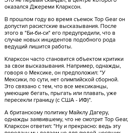
В прошлом году во время съемок Top Gear он
допустил расистские высказывания. После
этого в "Би-би-си" его предупредили, что в
случае новых инцидентов подобного рода
ведущий лишится работы.
Кларксон часто становится объектом критики
за свои высказывания. Например, однажды,
говоря о Мексике, он предположил: "У
Мексики, по сути, нет олимпийской сборной.
Это связано с тем, что все мексиканцы,
умеющие бегать, прыгать или плавать, уже
пересекли границу (с США - ИФ)".
А британскому политику Майклу Дагеру,
однажды заявившему, что не смотрит Top Gear,
Кларксон ответил: "Ну и прекрасно: ведь эту
передачу мы делаем не для людей, носящих
розовые галстуки".