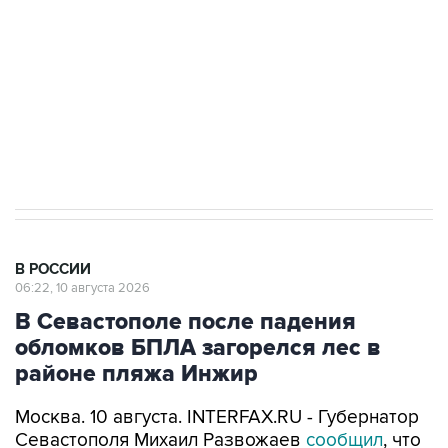
Социальная реклама, АНО «Национальные приоритеты».
ИНН 7725383515 Erid: F7NfYUJCUneVdwcydK6A
Путин вывел "Шереметьево" из
стратегического списка с целью снять
препятствие для приватизации
В РОССИИ
06:22, 10 августа 2026
В Севастополе после падения
обломков БПЛА загорелся лес в
районе пляжа Инжир
Москва. 10 августа. INTERFAX.RU - Губернатор
Севастополя Михаил Развожаев
сообщил
, что
число беспилотников, сбитых над городом,
достигло 15. В результате падения обломков