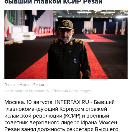
Генерал Мохсен Резаи
Фото: Morteza Nikoubazl/NurPhoto via Getty Images
Москва. 10 августа. INTERFAX.RU - Бывший
главнокомандующий Корпусом стражей
исламской революции (КСИР) и военный
советник верховного лидера Ирана Мохсен
Резаи занял должность секретаря Высшего
совета национальной безопасности, сообщило
агентство "Мехр".