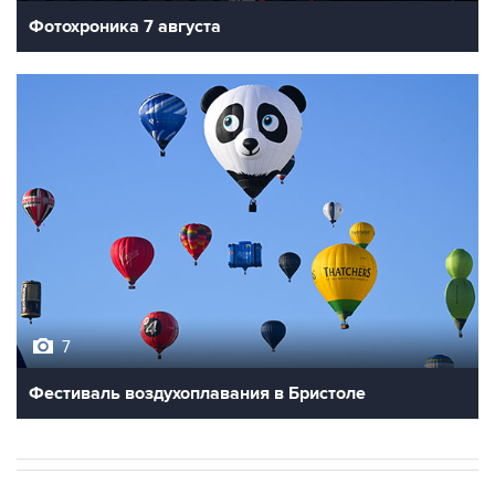
Фотохроника 7 августа
7
Фестиваль воздухоплавания в Бристоле