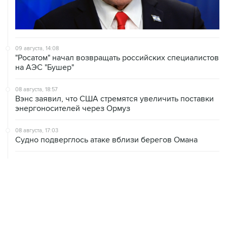
09 августа, 14:08
"Росатом" начал возвращать российских специалистов
на АЭС "Бушер"
08 августа, 18:57
Вэнс заявил, что США стремятся увеличить поставки
энергоносителей через Ормуз
08 августа, 17:03
Судно подверглось атаке вблизи берегов Омана
08 августа, 15:45
В "Газпроме" заявили, что ситуация с закачкой газа в
хранилища Европы усугубляется
08 августа, 15:21
Аракчи заявил, что Иран и Оман близки к соглашению
по Ормузскому проливу