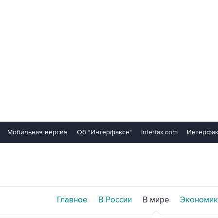
Мобильная версия
Об "Интерфаксе"
Interfax.com
Интерфак
Главное
В России
В мире
Экономик