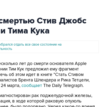
 смертью Стив Джобс
ни Тима Кука
обрался отдать все свое состояние на
льность
несколько лет до смерти основателя Apple
нии Тим Кук предложил ему фрагмент
ечь об этом идет в книге "Стать Стивом
налистов Брента Шлендера и Рика Тетцели,
 24 марта,
сообщает
The Daily Telegraph.
диагностирован рак поджелудочной железы,
ация, в ходе которой раковую опухоль
енее, было подорвано. Через какое-то время