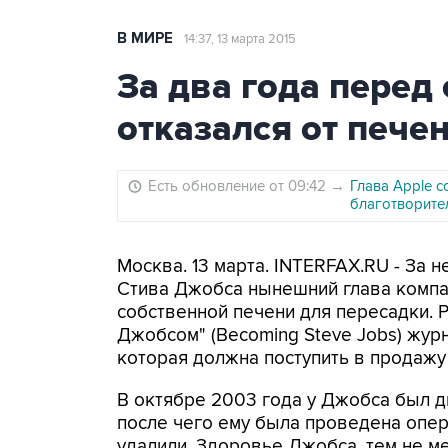
В МИРЕ
14:37, 13 марта 2015
За два года перед
отказался от пече
Есть обновление от 09:42
→
Глава Apple с
благотворите
Москва. 13 марта. INTERFAX.RU - За 
Стива Джобса нынешний глава компа
собственной печени для пересадки. Р
Джобсом" (Becoming Steve Jobs) жур
которая должна поступить в продажу
В октябре 2003 года у Джобса был 
после чего ему была проведена опер
удалили. Здоровье Джобса, тем не м