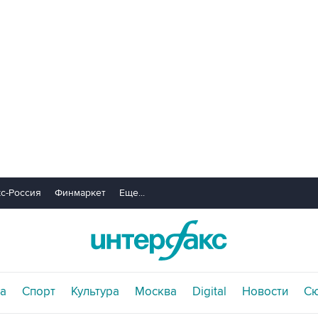
с-Россия
Финмаркет
Еще...
а
Спорт
Культура
Москва
Digital
Новости
С