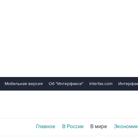
Мобильная версия
Об "Интерфаксе"
Interfax.com
Интерфак
Главное
В России
В мире
Экономик