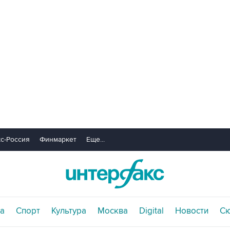
с-Россия
Финмаркет
Еще...
а
Спорт
Культура
Москва
Digital
Новости
С