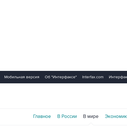
Мобильная версия
Об "Интерфаксе"
Interfax.com
Интерфак
Главное
В России
В мире
Экономик