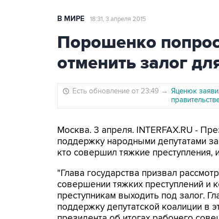
В МИРЕ
18:31, 3 апреля 2015
Порошенко попрос
отменить залог дл
Есть обновление от 23:49
→
Яценюк заявил
правительств
Москва. 3 апреля. INTERFAX.RU - Пр
поддержку народными депутатами за
кто совершил тяжкие преступления, 
"Глава государства призвал рассмот
совершении тяжких преступлений и 
преступникам выходить под залог. Гл
поддержку депутатской коалиции в э
президента об итогах рабочего сове