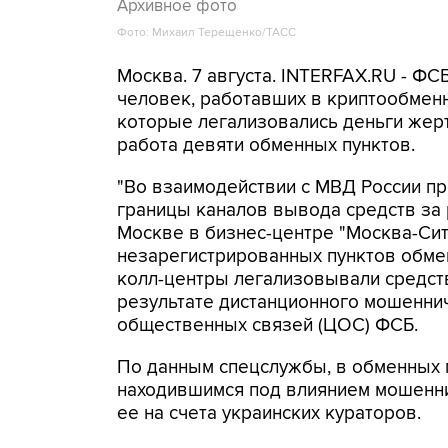
Архивное фото
Фото: Михаил Терещенко/ТАСС
Москва. 7 августа. INTERFAX.RU - Ф
человек, работавших в криптообменн
которые легализовались деньги же
работа девяти обменных пунктов.
"Во взаимодействии с МВД России п
границы каналов вывода средств за
Москве в бизнес-центре "Москва-Си
незарегистрированных пунктов обме
колл-центры легализовывали средств
результате дистанционного мошеннич
общественных связей (ЦОС) ФСБ.
По данным спецслужбы, в обменных п
находившимся под влиянием мошенни
ее на счета украинских кураторов.