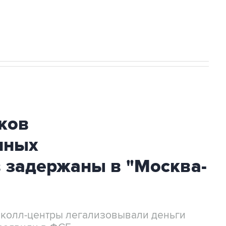
огибшем в результате атаки ВСУ на
ков
нных
 задержаны в "Москва-
 колл-центры легализовывали деньги