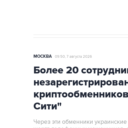
Аксенов сообщил о четвертом п
Крым
МОСКВА
09:50, 7 августа 2026
Более 20 сотрудни
незарегистрирова
криптообменников
Сити"
Через эти обменники украинские