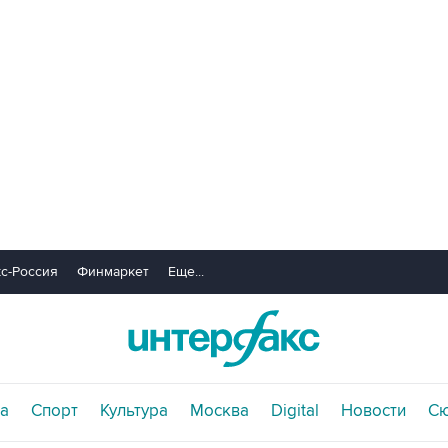
с-Россия
Финмаркет
Еще...
а
Спорт
Культура
Москва
Digital
Новости
С