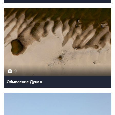
9
Обмеление Дуная