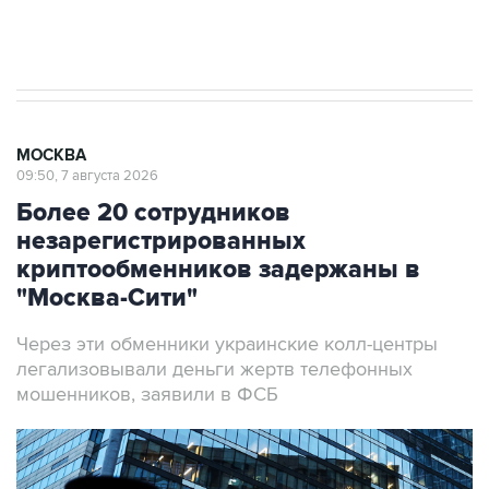
Аксенов сообщил о четвертом погибшем в
результате атаки ВСУ на Крым
МОСКВА
09:50, 7 августа 2026
Более 20 сотрудников
незарегистрированных
криптообменников задержаны в
"Москва-Сити"
Через эти обменники украинские колл-центры
легализовывали деньги жертв телефонных
мошенников, заявили в ФСБ