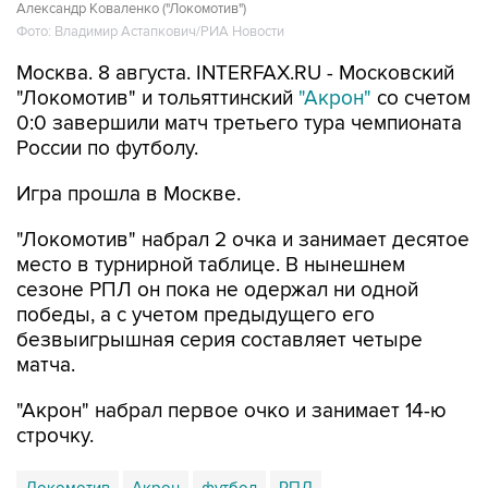
Александр Коваленко ("Локомотив")
Фото: Владимир Астапкович/РИА Новости
Москва. 8 августа. INTERFAX.RU - Московский
"Локомотив" и тольяттинский
"Акрон"
со счетом
0:0 завершили матч третьего тура чемпионата
России по футболу.
Игра прошла в Москве.
"Локомотив" набрал 2 очка и занимает десятое
место в турнирной таблице. В нынешнем
сезоне РПЛ он пока не одержал ни одной
победы, а с учетом предыдущего его
безвыигрышная серия составляет четыре
матча.
"Акрон" набрал первое очко и занимает 14-ю
строчку.