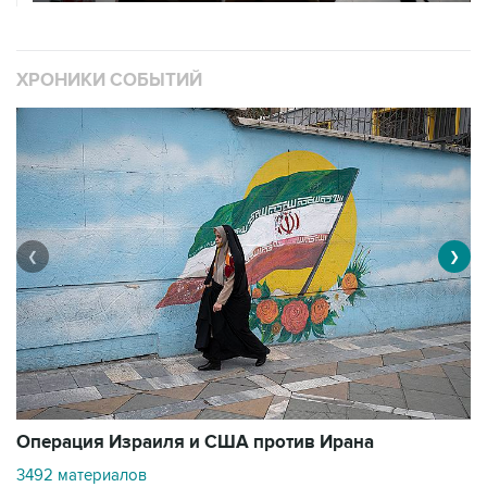
ХРОНИКИ СОБЫТИЙ
❮
❯
В
Операция Израиля и США против Ирана
11
3492 материалов