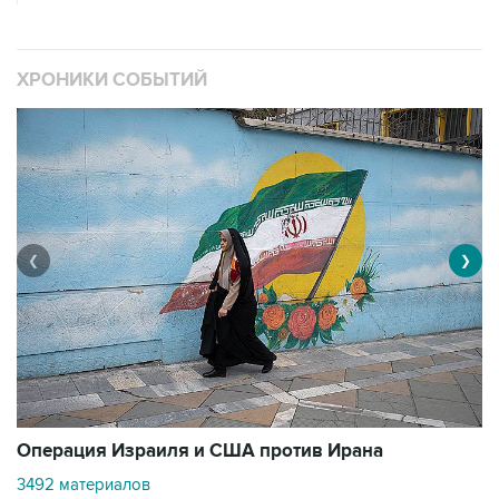
ХРОНИКИ СОБЫТИЙ
❮
❯
В
Операция Израиля и США против Ирана
11
3492 материалов