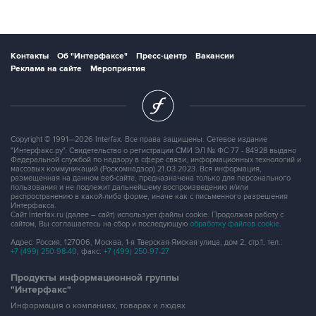
Контакты
Об "Интерфаксе"
Пресс-центр
Вакансии
Реклама на сайте
Мероприятия
Copyright © 1991—2026 Interfax. Все права защищены. Сетевое издание
"Интерфакс.ру". Свидетельство о регистрации СМИ ЭЛ № ФС 77 - 84928 выдано
Федеральной службой по надзору в сфере связи, информационных технологий и
массовых коммуникаций (Роскомнадзор) 21.03.2023. Вся информация,
размещенная на данном веб-сайте, предназначена только для персонального
пользования и не подлежит дальнейшему воспроизведению и/или
распространению в какой-либо форме, иначе как с письменного разрешения
Интерфакса.
Сайт Interfax.ru (далее – сайт) использует файлы cookie. Продолжая работу с
сайтом, Вы соглашаетесь на сбор и последующую
обработку файлов cookie
.
Адрес: Россия, 127006, Москва, 1-я Тверская-Ямская улица, дом 2, стр.1, тел.:
+7 (499) 250-98-40
, факс:
+7 (499) 250-97-27
Продукты информационной группы
"Интерфакс"
Информация о компаниях, товарах и людях