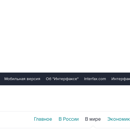
Мобильная версия
Об "Интерфаксе"
Interfax.com
Интерфак
Главное
В России
В мире
Экономик