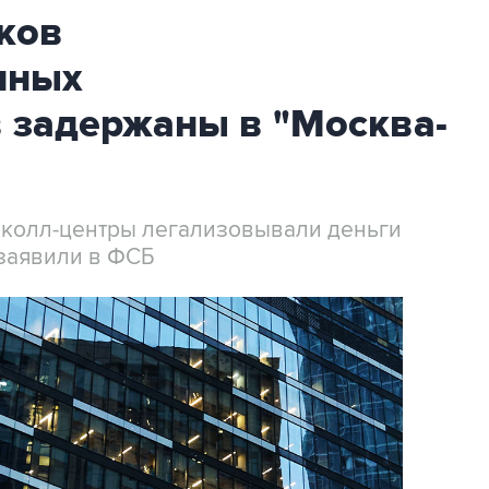
ков
нных
 задержаны в "Москва-
 колл-центры легализовывали деньги
заявили в ФСБ