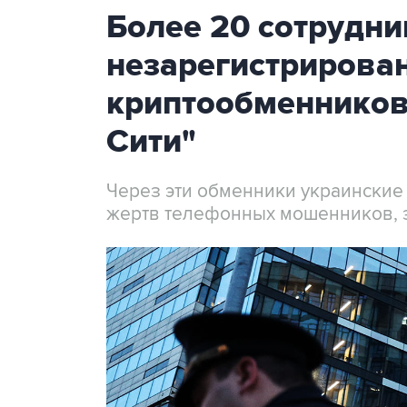
Более 20 сотрудни
незарегистрирова
криптообменников
Сити"
Через эти обменники украинские
жертв телефонных мошенников, 