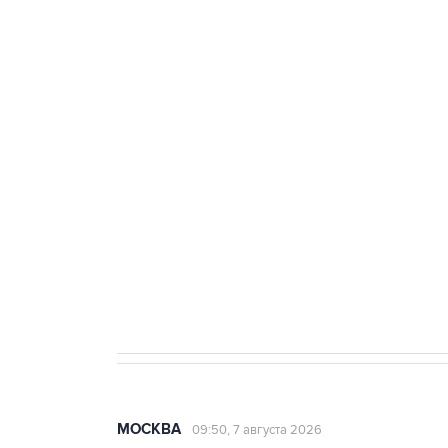
Путин сообщил о решении сосре
тыла Минобороны
ФСБ сообщила о задержании в 
теракт на объекте Росгвардии
Как российские медицинские т
Социальная реклама, АНО «Национальные приоритеты».
И
Аксенов сообщил о четвертом п
Крым
МОСКВА
09:50, 7 августа 2026