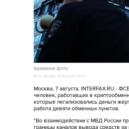
Архивное фото
Фото: Михаил Терещенко/ТАСС
Москва. 7 августа. INTERFAX.RU - Ф
человек, работавших в криптообменн
которые легализовались деньги же
работа девяти обменных пунктов.
"Во взаимодействии с МВД России п
границы каналов вывода средств за