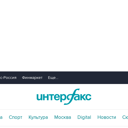
с-Россия
Финмаркет
Еще...
а
Спорт
Культура
Москва
Digital
Новости
С