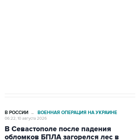
Купить подписку на профессиональную ленту
Подписаться на рассылку главных новостей сайта
Получать оперативные новости в официальном
канале
В РОССИИ
ВОЕННАЯ ОПЕРАЦИЯ НА УКРАИНЕ
→
06:22, 10 августа 2026
В Севастополе после падения
обломков БПЛА загорелся лес в
районе пляжа Инжир