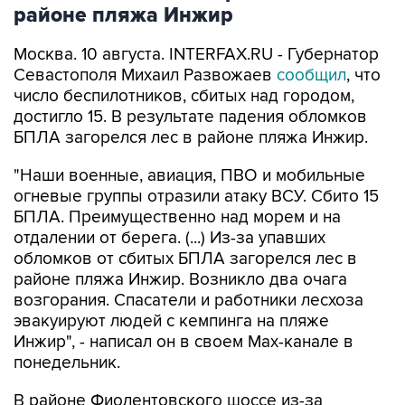
Москва. 10 августа. INTERFAX.RU - Губернатор
Севастополя Михаил Развожаев
сообщил
, что
число беспилотников, сбитых над городом,
достигло 15. В результате падения обломков
БПЛА загорелся лес в районе пляжа Инжир.
"Наши военные, авиация, ПВО и мобильные
огневые группы отразили атаку ВСУ. Сбито 15
БПЛА. Преимущественно над морем и на
отдалении от берега. (...) Из-за упавших
обломков от сбитых БПЛА загорелся лес в
районе пляжа Инжир. Возникло два очага
возгорания. Спасатели и работники лесхоза
эвакуируют людей с кемпинга на пляже
Инжир", - написал он в своем Мах-канале в
понедельник.
В районе Фиолентовского шоссе из-за
упавших обломков БПЛА повреждены четыре
автомобиля, добавил глава региона.