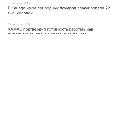
тыс. человек
09 августа, 18:09
ХАМАС подтвердил готовность работать над
выполнением плана Совета мира по Газе
09 августа, 15:55
Дамаск и Москва реорганизуют работу российских
баз в Сирии
09 августа, 15:43
Нетаньяху заявил о готовности противостоять Трампу
ради интересов Израиля
09 августа, 15:05
Нетаньяху не намерен выполнять план Совета мира
по Газе