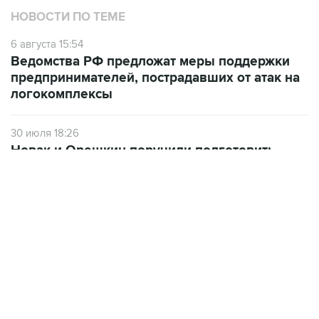
НОВОСТИ ПО ТЕМЕ
6 августа 15:54
Ведомства РФ предложат меры поддержки
предпринимателей, пострадавших от атак на
логокомплексы
30 июля 18:26
Новак и Орешкин поручили подготовить
меры поддержки бизнеса, пострадавшего от
атак на "РВБ"
НОВОСТИ
06 августа, 21:38
Соглашение по Ормузу будет предусматривать
закрытие доступа для судов из враждебных стран