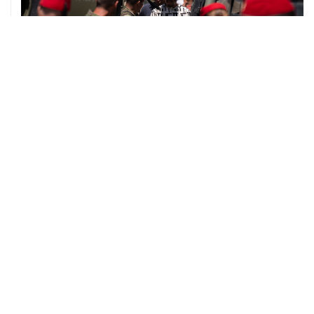
07 августа, 14:47
Bank of America тратит более $250 млн в год на
лекарства для похудения для сотрудников
07 августа, 12:30
Janaf и MOL достигли соглашения о транзите по
Адриатическому нефтепроводу