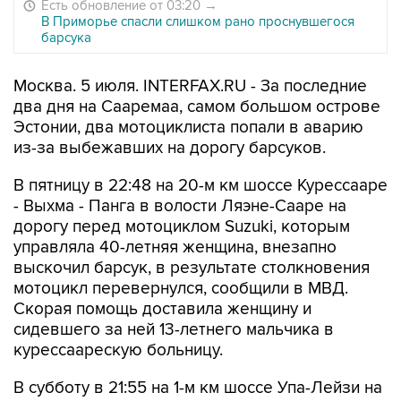
Есть обновление от 03:20
→
В Приморье спасли слишком рано проснувшегося
барсука
Москва. 5 июля. INTERFAX.RU - За последние
два дня на Сааремаа, самом большом острове
Эстонии, два мотоциклиста попали в аварию
из-за выбежавших на дорогу барсуков.
В пятницу в 22:48 на 20-м км шоссе Курессааре
- Выхма - Панга в волости Ляэне-Сааре на
дорогу перед мотоциклом Suzuki, которым
управляла 40-летняя женщина, внезапно
выскочил барсук, в результате столкновения
мотоцикл перевернулся, сообщили в МВД.
Скорая помощь доставила женщину и
сидевшего за ней 13-летнего мальчика в
курессаарескую больницу.
В субботу в 21:55 на 1-м км шоссе Упа-Лейзи на