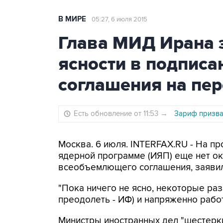
В МИРЕ
05:27, 6 июля 2015
Глава МИД Ирана з
ясности в подпис
соглашения на пер
Есть обновление от 11:53
→
Зариф призва
Москва. 6 июля. INTERFAX.RU - На п
ядерной программе (ИЯП) еще нет ок
всеобъемлющего соглашения, заявил
"Пока ничего не ясно, некоторые раз
преодолеть - ИФ) и напряженно работ
Министры иностранных дел "шестерк