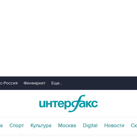
с-Россия
Финмаркет
Еще...
а
Спорт
Культура
Москва
Digital
Новости
С