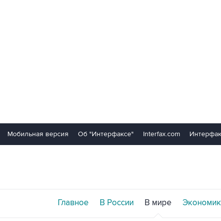
Мобильная версия
Об "Интерфаксе"
Interfax.com
Интерфак
Главное
В России
В мире
Экономик