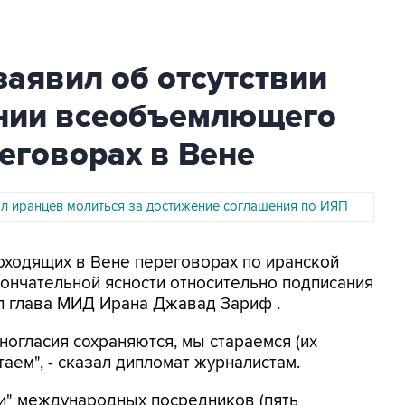
аявил об отсутствии
ании всеобъемлющего
еговорах в Вене
л иранцев молиться за достижение соглашения по ИЯП
роходящих в Вене переговорах по иранской
ончательной ясности относительно подписания
 глава МИД Ирана Джавад Зариф .
ногласия сохраняются, мы стараемся (их
аем", - сказал дипломат журналистам.
и" международных посредников (пять