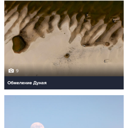
9
Обмеление Дуная