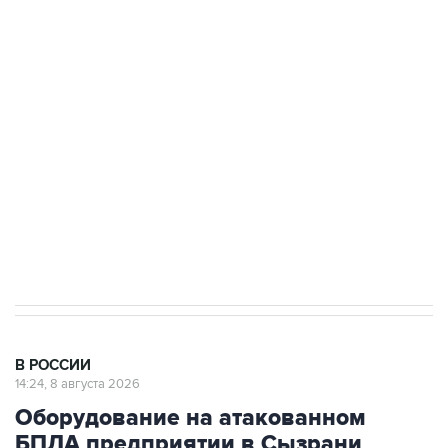
подростков, готовивших теракт на объекте
Росгвардии
Беспилотные технологии и ИИ на службе у
электросетевых объектов и агрокомплексов
Социальная реклама, АНО «Национальные приоритеты».
ИНН 7725383515 Erid: F7NfYUJCUneVdwcydK6A
Кабмин РФ разрешил до 1 июля 2027 года
импорт, выпуск и обращение бензина Евро 2,
Евро 3, Евро 4
В РОССИИ
14:24, 8 августа 2026
Оборудование на атакованном
БПЛА предприятии в Сызрани