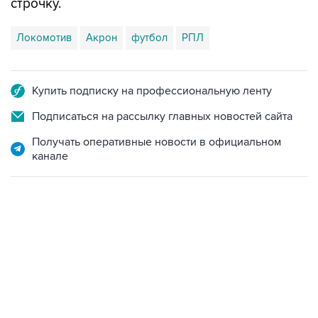
строчку.
Локомотив
Акрон
футбол
РПЛ
Купить подписку на профессиональную ленту
Подписаться на рассылку главных новостей сайта
Получать оперативные новости в официальном
канале
НОВОСТИ
08 августа, 18:57
Вэнс заявил, что США стремятся увеличить поставки
энергоносителей через Ормуз