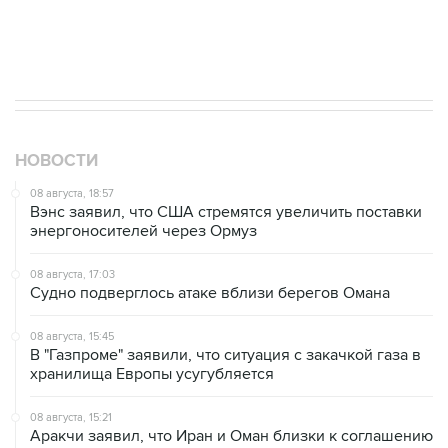
08 августа, 17:03
Судно подверглось атаке вблизи берегов Омана
08 августа, 15:45
В "Газпроме" заявили, что ситуация с закачкой газа в
хранилища Европы усугубляется
08 августа, 15:21
Аракчи заявил, что Иран и Оман близки к соглашению
по Ормузскому проливу