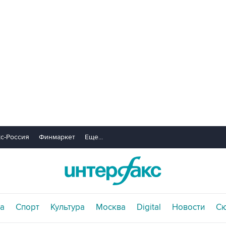
с-Россия
Финмаркет
Еще...
а
Спорт
Культура
Москва
Digital
Новости
С