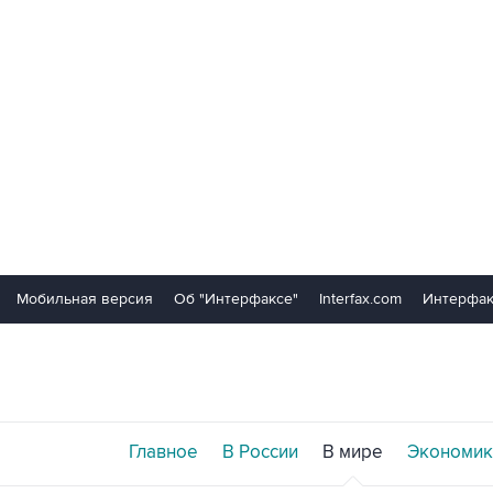
Мобильная версия
Об "Интерфаксе"
Interfax.com
Интерфак
Главное
В России
В мире
Экономик