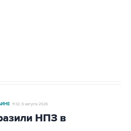
доточить в одних руках все службы
ехнологии выходят на мировые рынки
НН 7725383515 Erid: F7NfYUJCUneVdTRF8PRs
с Ираном начнутся в понедельник
АИНЕ
11:32, 6 августа 2026
азили НПЗ в