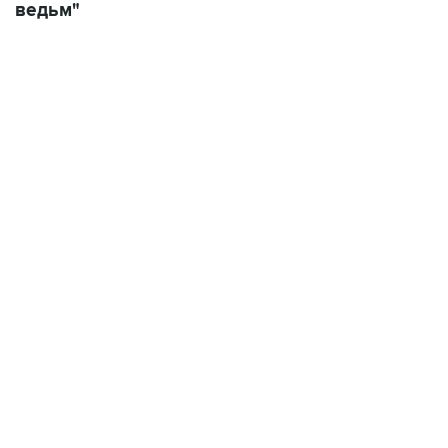
ведьм"
13:11, 7 августа 2026