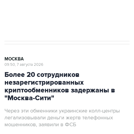
ИНН 7725383515 Erid: F7NfYUJCUneVdwcydK6A
Аксенов сообщил о четвертом погибшем в
результате атаки ВСУ на Крым
МОСКВА
09:50, 7 августа 2026
Более 20 сотрудников
незарегистрированных
криптообменников задержаны в
"Москва-Сити"
Через эти обменники украинские колл-центры
легализовывали деньги жертв телефонных
мошенников, заявили в ФСБ