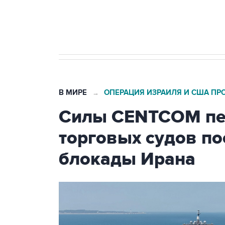
Кабмин РФ разрешил до 1 июля 
бензина Евро 2, Евро 3, Евро 4
В МИРЕ
ОПЕРАЦИЯ ИЗРАИЛЯ И США ПР
→
Силы CENTCOM пер
торговых судов п
блокады Ирана