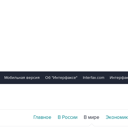
Мобильная версия
Об "Интерфаксе"
Interfax.com
Интерфак
Главное
В России
В мире
Экономик