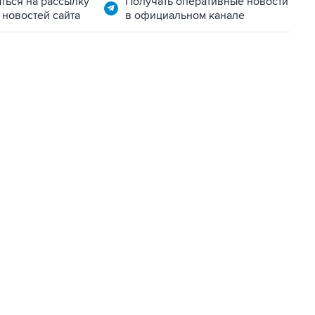
ться на рассылку
Получать оперативные новости
 новостей сайта
в официальном канале
22:34, 7 августа 2026
сообщил