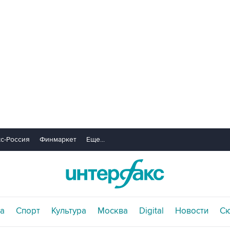
с-Россия
Финмаркет
Еще...
а
Спорт
Культура
Москва
Digital
Новости
С