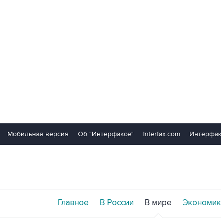
Мобильная версия
Об "Интерфаксе"
Interfax.com
Интерфак
Главное
В России
В мире
Экономик