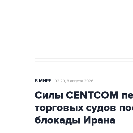
агрокомплексов
Социальная реклама, АНО «Национальные приоритеты».
И
Кабмин РФ разрешил до 1 июля 
бензина Евро 2, Евро 3, Евро 4
В МИРЕ
02:20, 8 августа 2026
Силы CENTCOM пер
торговых судов п
блокады Ирана