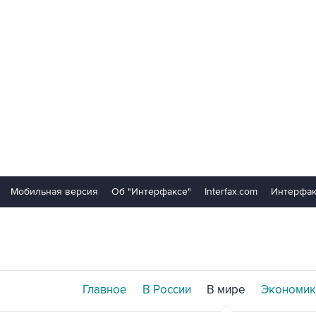
Мобильная версия
Об "Интерфаксе"
Interfax.com
Интерфак
Главное
В России
В мире
Экономик