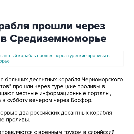
орабля прошли через
 в Средиземноморье
есантный корабль прошел через турецкие проливы в
орье
Два больших десантных корабля Черноморского
атов" прошли через турецкие проливы в
бщают местные информационные порталы,
 в субботу вечером через Босфор.
первые два российских десантных корабля
ие проливы.
аправляются с военным грузом в сирийский