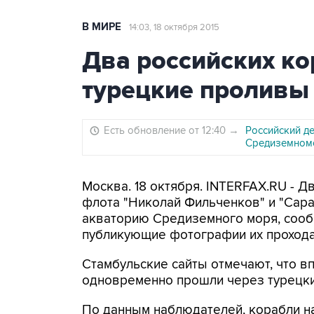
В МИРЕ
14:03, 18 октября 2015
Два российских к
турецкие проливы
Есть обновление от 12:40
→
Российский д
Средиземном
Москва. 18 октября. INTERFAX.RU - 
флота "Николай Фильченков" и "Сар
акваторию Средиземного моря, соо
публикующие фотографии их прохода
Стамбульские сайты отмечают, что в
одновременно прошли через турецк
По данным наблюдателей, корабли н