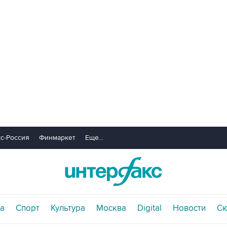
с-Россия
Финмаркет
Еще...
а
Спорт
Культура
Москва
Digital
Новости
С