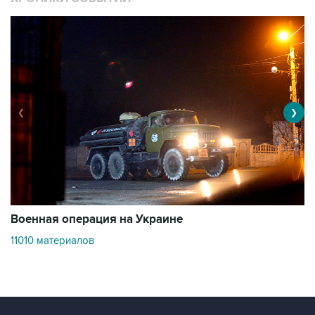
❮
❯
Военная операция на Украине
О
11010 материалов
3