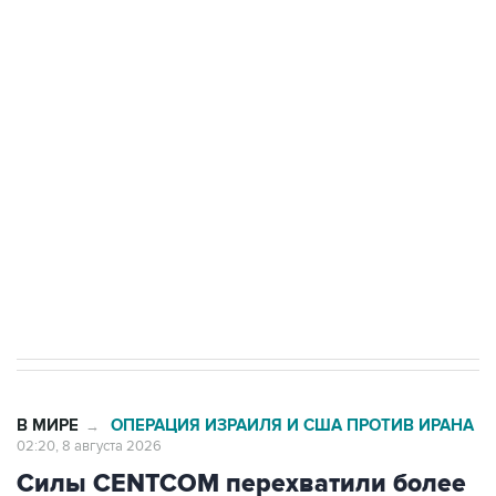
ФСБ сообщила о задержании в Приморье
подростков, готовивших теракт на объекте
Росгвардии
Беспилотные технологии и ИИ на службе у
электросетевых объектов и агрокомплексов
Социальная реклама, АНО «Национальные приоритеты».
ИНН 7725383515 Erid: F7NfYUJCUneVdwcydK6A
Кабмин РФ разрешил до 1 июля 2027 года
импорт, выпуск и обращение бензина Евро 2,
Евро 3, Евро 4
В МИРЕ
ОПЕРАЦИЯ ИЗРАИЛЯ И США ПРОТИВ ИРАНА
→
02:20, 8 августа 2026
Силы CENTCOM перехватили более