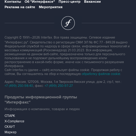
Контакты
Об "Интерфаксе"
Пресс-центр
Вакансии
Реклама на сайте
Мероприятия
Copyright © 1991—2026 Interfax. Все права защищены. Сетевое издание
"Интерфакс.ру". Свидетельство о регистрации СМИ ЭЛ № ФС 77 - 84928 выдано
Федеральной службой по надзору в сфере связи, информационных технологий и
массовых коммуникаций (Роскомнадзор) 21.03.2023. Вся информация,
размещенная на данном веб-сайте, предназначена только для персонального
пользования и не подлежит дальнейшему воспроизведению и/или
распространению в какой-либо форме, иначе как с письменного разрешения
Интерфакса.
Сайт Interfax.ru (далее – сайт) использует файлы cookie. Продолжая работу с
сайтом, Вы соглашаетесь на сбор и последующую
обработку файлов cookie
.
Адрес: Россия, 127006, Москва, 1-я Тверская-Ямская улица, дом 2, стр.1, тел.:
+7 (499) 250-98-40
, факс:
+7 (499) 250-97-27
Продукты информационной группы
"Интерфакс"
Информация о компаниях, товарах и людях
СПАРК
X-Compliance
СКАУТ
Маркер