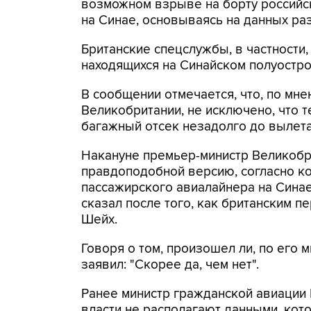
возможном взрыве на борту российс
на Синае, основываясь на данных раз
Британские спецслужбы, в частности
находящихся на Синайском полуостро
В сообщении отмечается, что, по мн
Великобритании, не исключено, что 
багажный отсек незадолго до вылет
Накануне премьер-министр Великобри
правдоподобной версию, согласно к
пассажирского авиалайнера на Синае
сказал после того, как британским 
Шейх.
Говоря о том, произошел ли, по его 
заявил: "Скорее да, чем нет".
Ранее министр гражданской авиации Е
власти не располагают данными, кот