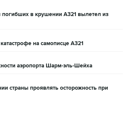
л погибших в крушении А321 вылетел из
 катастрофе на самописце А321
жности аэропорта Шарм-эль-Шейха
нии страны проявлять осторожность при