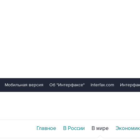
Мобильная версия
Об "Интерфаксе"
Interfax.com
Интерфак
Главное
В России
В мире
Экономик