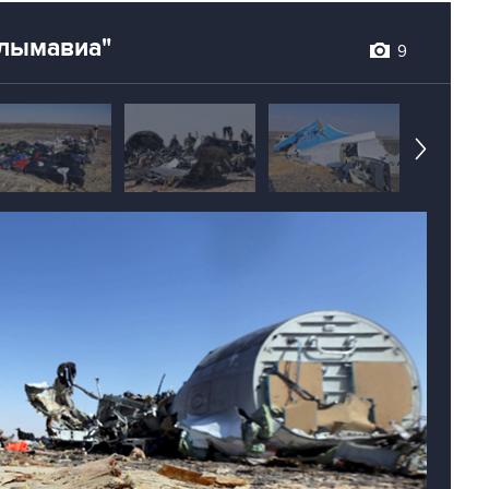
алымавиа"
9