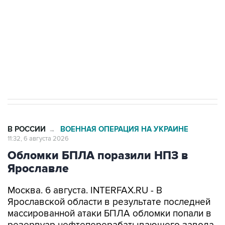
Как российские медицинские технологии
выходят на мировые рынки
Социальная реклама, АНО «Национальные приоритеты».
ИНН 7725383515 Erid: F7NfYUJCUneVdTRF8PRs
Трамп заявил, что переговоры с Ираном
начнутся в понедельник
В РОССИИ
ВОЕННАЯ ОПЕРАЦИЯ НА УКРАИНЕ
→
11:32, 6 августа 2026
Обломки БПЛА поразили НПЗ в
Ярославле
Москва. 6 августа. INTERFAX.RU - В
Ярославской области в результате последней
массированной атаки БПЛА обломки попали в