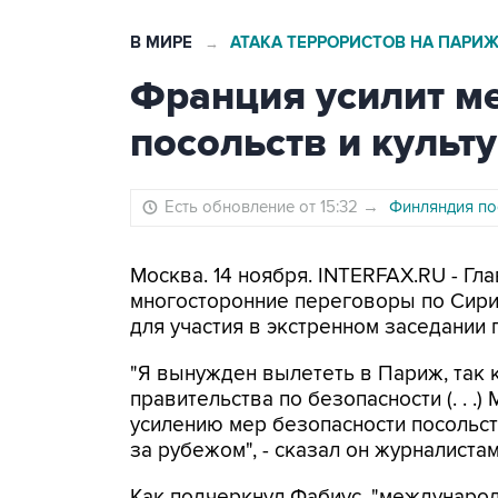
В МИРЕ
АТАКА ТЕРРОРИСТОВ НА ПАРИ
→
Франция усилит м
посольств и культ
Есть обновление от 15:32
→
Финляндия по
Москва. 14 ноября. INTERFAX.RU - Г
многосторонние переговоры по Сирии
для участия в экстренном заседании 
"Я вынужден вылететь в Париж, так 
правительства по безопасности (. . 
усилению мер безопасности посольст
за рубежом", - сказал он журналистам
Как подчеркнул Фабиус, "междунаро