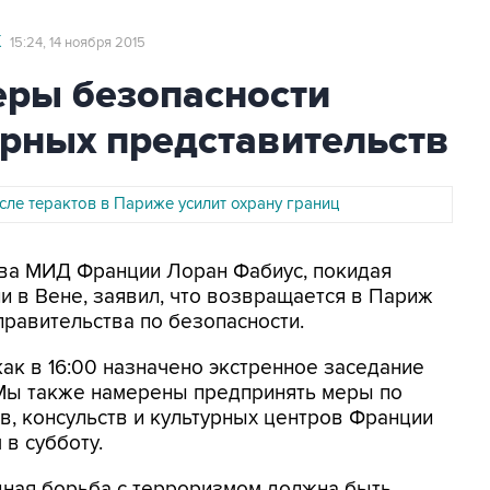
Ж
15:24, 14 ноября 2015
еры безопасности
урных представительств
сле терактов в Париже усилит охрану границ
лава МИД Франции Лоран Фабиус, покидая
 в Вене, заявил, что возвращается в Париж
правительства по безопасности.
как в 16:00 назначено экстренное заседание
.) Мы также намерены предпринять меры по
в, консульств и культурных центров Франции
 в субботу.
дная борьба с терроризмом должна быть