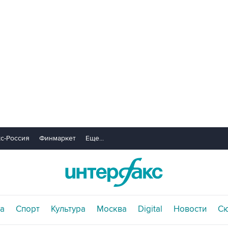
с-Россия
Финмаркет
Еще...
а
Спорт
Культура
Москва
Digital
Новости
С