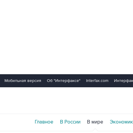
Мобильная версия
Об "Интерфаксе"
Interfax.com
Интерфак
Главное
В России
В мире
Экономик