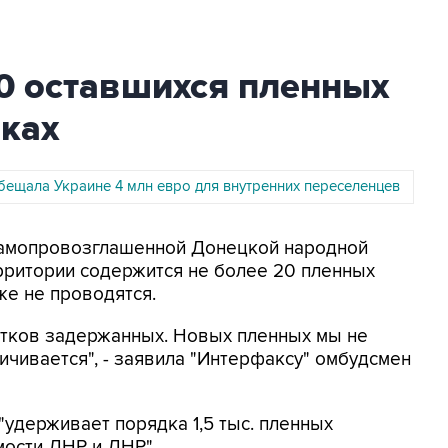
0 оставшихся пленных
иках
бещала Украине 4 млн евро для внутренних переселенцев
 самопровозглашенной Донецкой народной
ерритории содержится не более 20 пленных
же не проводятся.
ятков задержанных. Новых пленных мы не
еличивается", - заявила "Интерфаксу" омбудсмен
"удерживает порядка 1,5 тыс. пленных
мости ДНР и ЛНР".