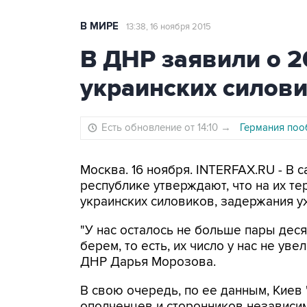
В МИРЕ
13:38, 16 ноября 2015
В ДНР заявили о 2
украинских силов
Есть обновление от 14:10
→
Германия поо
Москва. 16 ноября. INTERFAX.RU - В
республике утверждают, что на их т
украинских силовиков, задержания у
"У нас осталось не больше пары дес
берем, то есть, их число у нас не ув
ДНР Дарья Морозова.
В свою очередь, по ее данным, Киев 
ополченцев и сторонников независи