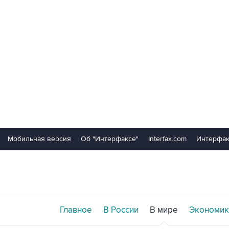
Мобильная версия
Об "Интерфаксе"
Interfax.com
Интерфак
Главное
В России
В мире
Экономик