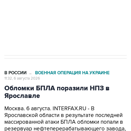
Как российские медицинские технологии
выходят на мировые рынки
Социальная реклама, АНО «Национальные приоритеты».
ИНН 7725383515 Erid: F7NfYUJCUneVdTRF8PRs
Трамп заявил, что переговоры с Ираном
начнутся в понедельник
В РОССИИ
ВОЕННАЯ ОПЕРАЦИЯ НА УКРАИНЕ
→
11:32, 6 августа 2026
Обломки БПЛА поразили НПЗ в
Ярославле
Москва. 6 августа. INTERFAX.RU - В
Ярославской области в результате последней
массированной атаки БПЛА обломки попали в
резервуар нефтеперерабатывающего завода,