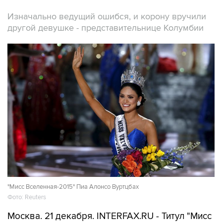
Изначально ведущий ошибся, и корону вручили
другой девушке - представительнице Колумбии
"Мисс Вселенная-2015" Пиа Алонсо Вуртцбах
Фото: Reuters
Москва. 21 декабря. INTERFAX.RU - Титул "Мисс