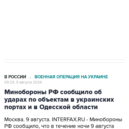
электросетевых объектов и агрокомплексов
Социальная реклама, АНО «Национальные приоритеты».
ИНН 7725383515 Erid: F7NfYUJCUneVdwcydK6A
Кабмин РФ разрешил до 1 июля 2027 года
импорт, выпуск и обращение бензина Евро 2,
Евро 3, Евро 4
В РОССИИ
ВОЕННАЯ ОПЕРАЦИЯ НА УКРАИНЕ
→
09:29, 9 августа 2026
Минобороны РФ сообщило об
ударах по объектам в украинских
портах и в Одесской области
Москва. 9 августа. INTERFAX.RU - Минобороны
РФ сообщило, что в течение ночи 9 августа