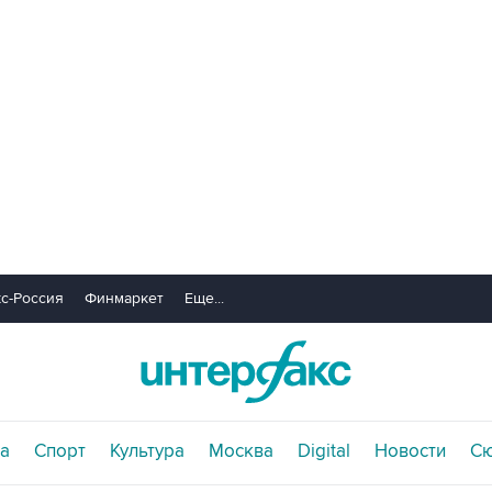
с-Россия
Финмаркет
Еще...
а
Спорт
Культура
Москва
Digital
Новости
С