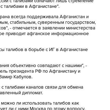
оссии с талибами означают лишь стремление
с талибами в Афганистане".
страна всегда поддерживала Афганистан и
мым, стабильным, суверенным государством,
ов", - отмечается в заявлении министерства
рое приводит афганское информационное
сы талибов в борьбе с ИГ в Афганистане
ания объективно совпадают с нашими", -
ель президента РФ по Афганистану и
Замир Кабулов.
с с талибами каналов связи для обмена
авленный дипломат.
, можно ли использовать талибов как
ует ли с ними Москва по этому вопросу.