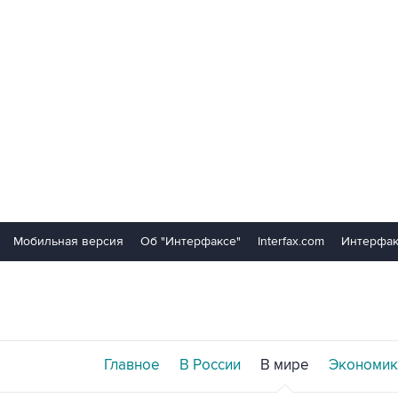
Мобильная версия
Об "Интерфаксе"
Interfax.com
Интерфак
Главное
В России
В мире
Экономик