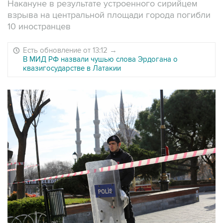
Накануне в результате устроенного сирийцем
взрыва на центральной площади города погибли
10 иностранцев
Есть обновление от 13:12
→
В МИД РФ назвали чушью слова Эрдогана о
квазигосударстве в Латакии