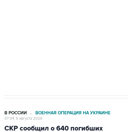
Путин сообщил о решении сосредоточить в
одних руках все службы тыла Минобороны
Как российские медицинские технологии
выходят на мировые рынки
Социальная реклама, АНО «Национальные приоритеты».
ИНН 7725383515 Erid: F7NfYUJCUneVdTRF8PRs
Трамп заявил, что переговоры с Ираном
начнутся в понедельник
В РОССИИ
ВОЕННАЯ ОПЕРАЦИЯ НА УКРАИНЕ
→
07:04, 6 августа 2026
СКР сообщил о 640 погибших