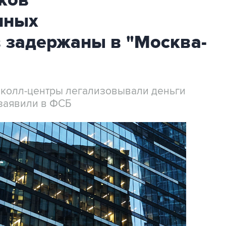
ков
нных
 задержаны в "Москва-
 колл-центры легализовывали деньги
заявили в ФСБ