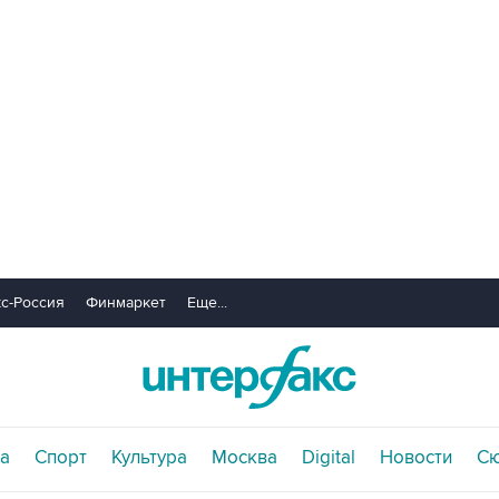
с-Россия
Финмаркет
Еще...
а
Спорт
Культура
Москва
Digital
Новости
С