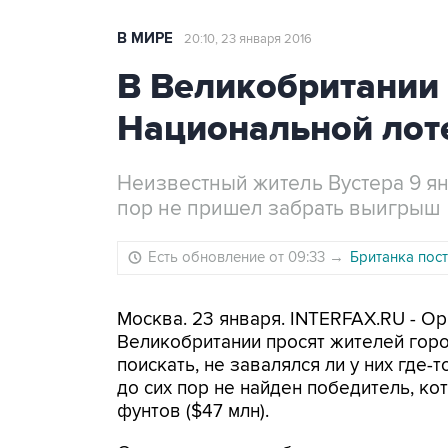
В МИРЕ
20:10, 23 января 2016
В Великобритании
Национальной лот
Неизвестный житель Вустера 9 ян
пор не пришел забрать выигрыш
Есть обновление от 09:33
→
Британка пос
Москва. 23 января. INTERFAX.RU - О
Великобритании просят жителей горо
поискать, не завалялся ли у них где-
до сих пор не найден победитель, к
фунтов ($47 млн).