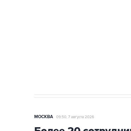
ФСБ сообщила о задержании в 
теракт на объекте Росгвардии
Как российские медицинские т
Социальная реклама, АНО «Национальные приоритеты».
И
Аксенов сообщил о четвертом п
Крым
МОСКВА
09:50, 7 августа 2026