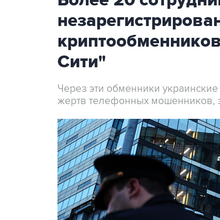
Более 20 сотрудни
незарегистрирова
криптообменников
Сити"
Через эти обменники украинские
жертв телефонных мошенников, 