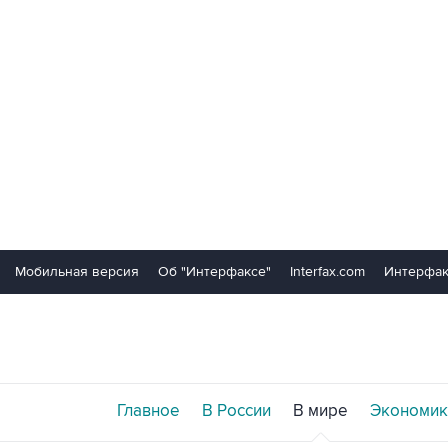
Мобильная версия
Об "Интерфаксе"
Interfax.com
Интерфак
Главное
В России
В мире
Экономик