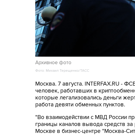
Архивное фото
Фото: Михаил Терещенко/ТАСС
Москва. 7 августа. INTERFAX.RU - Ф
человек, работавших в криптообменн
которые легализовались деньги же
работа девяти обменных пунктов.
"Во взаимодействии с МВД России п
границы каналов вывода средств за
Москве в бизнес-центре "Москва-Си