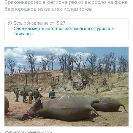
Браконьерство в регионе резко выросло на фоне
беспорядков из-за атак исламистов
Есть обновление от 15:27
→
Слон насмерть затоптал шотландского туриста в
Таиланде
Убитый браконьерами слон