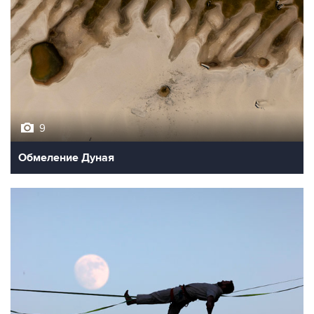
9
Обмеление Дуная