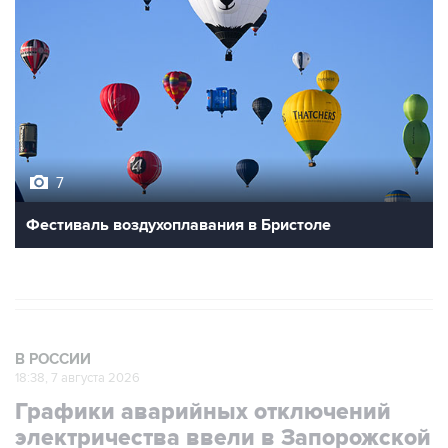
7
Фестиваль воздухоплавания в Бристоле
В РОССИИ
18:38, 7 августа 2026
Графики аварийных отключений
электричества ввели в Запорожской