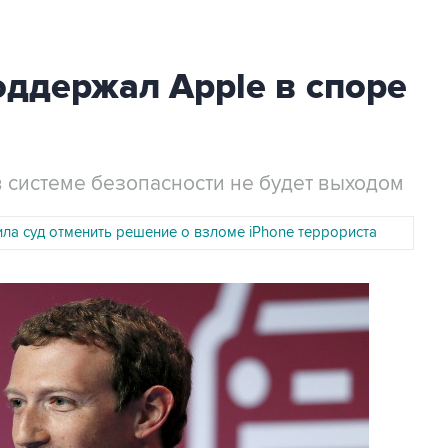
ддержал Apple в споре
в системе безопасности не будет выходом
ила суд отменить решение о взломе iPhone террориста