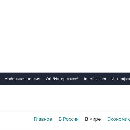
Мобильная версия
Об "Интерфаксе"
Interfax.com
Интерфак
Главное
В России
В мире
Экономик