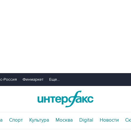
с-Россия
Финмаркет
Еще...
а
Спорт
Культура
Москва
Digital
Новости
С