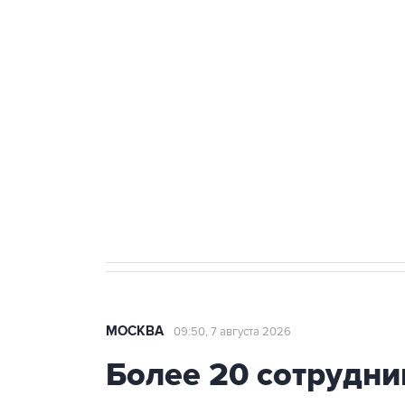
теракт на объекте Росгвардии
Беспилотные технологии и ИИ н
агрокомплексов
Социальная реклама, АНО «Национальные приоритеты».
И
Аксенов сообщил о четвертом п
Крым
МОСКВА
09:50, 7 августа 2026
Более 20 сотрудни