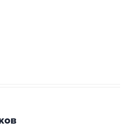
а службе у электросетевых объектов и
НН 7725383515 Erid: F7NfYUJCUneVdwcydK6A
огибшем в результате атаки ВСУ на
ков