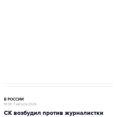
ФСБ сообщила о задержании в Приморье
подростков, готовивших теракт на объекте
Росгвардии
Беспилотные технологии и ИИ на службе у
электросетевых объектов и агрокомплексов
Социальная реклама, АНО «Национальные приоритеты».
ИНН 7725383515 Erid: F7NfYUJCUneVdwcydK6A
Аксенов сообщил о четвертом погибшем в
результате атаки ВСУ на Крым
В РОССИИ
19:39, 7 августа 2026
СК возбудил против журналистки