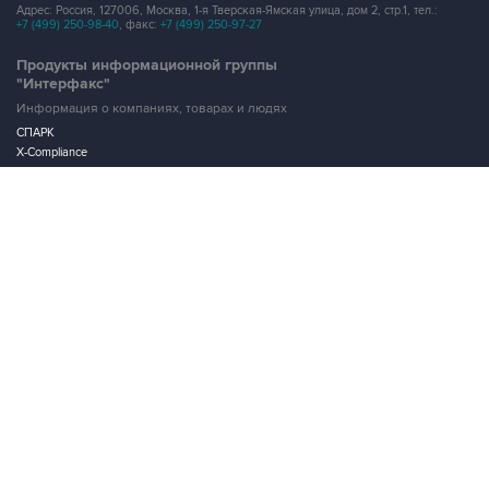
Адрес: Россия, 127006, Москва, 1-я Тверская-Ямская улица, дом 2, стр.1, тел.:
+7 (499) 250-98-40
, факс:
+7 (499) 250-97-27
Продукты информационной группы
"Интерфакс"
Информация о компаниях, товарах и людях
СПАРК
X-Compliance
СКАУТ
Маркер
АСТРА
Новости и рынки
Новости "Интерфакса"
СКАН
RUDATA
Центр раскрытия корпоративной информации
Условия использования информации