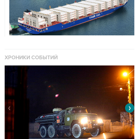
ХРОНИКИ СОБЫТИЙ
❮
❯