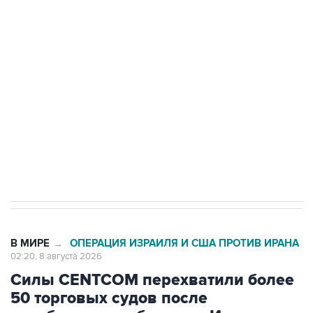
Росгвардии
Беспилотные технологии и ИИ на службе у
электросетевых объектов и агрокомплексов
Социальная реклама, АНО «Национальные приоритеты».
ИНН 7725383515 Erid: F7NfYUJCUneVdwcydK6A
Кабмин РФ разрешил до 1 июля 2027 года
импорт, выпуск и обращение бензина Евро 2,
Евро 3, Евро 4
В МИРЕ
ОПЕРАЦИЯ ИЗРАИЛЯ И США ПРОТИВ ИРАНА
→
02:20, 8 августа 2026
Силы CENTCOM перехватили более
50 торговых судов после