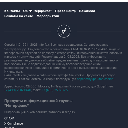
Контакты
Об "Интерфаксе"
Пресс-центр
Вакансии
Реклама на сайте
Мероприятия
Copyright © 1991—2026 Interfax. Все права защищены. Сетевое издание
"Интерфакс.ру". Свидетельство о регистрации СМИ ЭЛ № ФС 77 - 84928 выдано
Федеральной службой по надзору в сфере связи, информационных технологий и
массовых коммуникаций (Роскомнадзор) 21.03.2023. Вся информация,
размещенная на данном веб-сайте, предназначена только для персонального
пользования и не подлежит дальнейшему воспроизведению и/или
распространению в какой-либо форме, иначе как с письменного разрешения
Интерфакса.
Сайт Interfax.ru (далее – сайт) использует файлы cookie. Продолжая работу с
сайтом, Вы соглашаетесь на сбор и последующую
обработку файлов cookie
.
Адрес: Россия, 127006, Москва, 1-я Тверская-Ямская улица, дом 2, стр.1, тел.:
+7 (499) 250-98-40
, факс:
+7 (499) 250-97-27
Продукты информационной группы
"Интерфакс"
Информация о компаниях, товарах и людях
СПАРК
X-Compliance