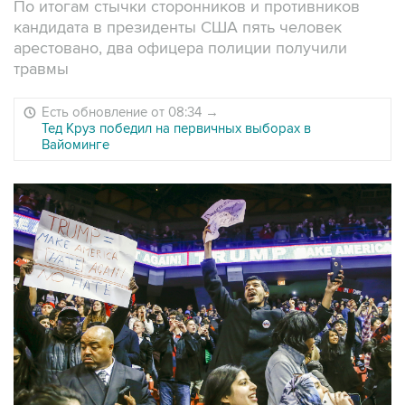
По итогам стычки сторонников и противников
кандидата в президенты США пять человек
арестовано, два офицера полиции получили
травмы
Есть обновление от 08:34
→
Тед Круз победил на первичных выборах в
Вайоминге