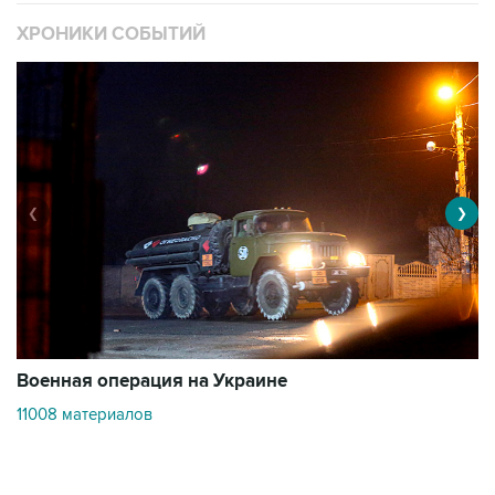
ХРОНИКИ СОБЫТИЙ
❮
❯
Военная операция на Украине
О
11008 материалов
3