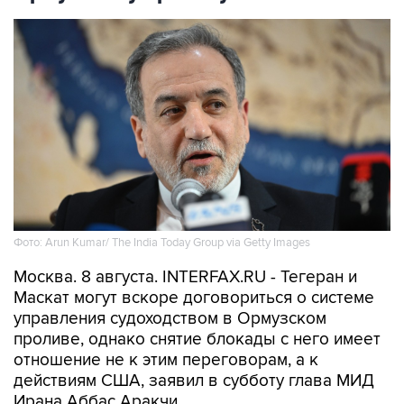
Фото: Arun Kumar/ The India Today Group via Getty Images
Москва. 8 августа. INTERFAX.RU - Тегеран и
Маскат могут вскоре договориться о системе
управления судоходством в Ормузском
проливе, однако снятие блокады с него имеет
отношение не к этим переговорам, а к
действиям США, заявил в субботу глава МИД
Ирана Аббас Аракчи.