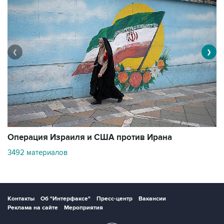
❮
❯
В
Операция Израиля и США против Ирана
11
3492 материалов
Контакты
Об "Интерфаксе"
Пресс-центр
Вакансии
Реклама на сайте
Мероприятия