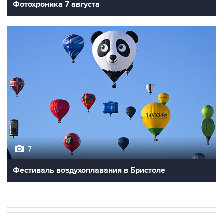
Фотохроника 7 августа
7
Фестиваль воздухоплавания в Бристоле