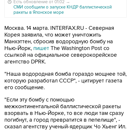
Есть обновление от 01:02
→
СМИ сообщили о запуске КНДР баллистической
ракеты в Японское море
Москва. 14 марта. INTERFAX.RU - Северная
Корея заявила, что может уничтожить
Манхэттен, сбросив водородную бомбу на
Нью-Йорк,
пишет
The Washington Post со
ссылкой на официальное северокорейское
агентство DPRK.
"Наша водородная бомба гораздо мощнее той,
которую разработал СССР", - цитирует газета
его сообщение.
"Если эту бомбу с помощью
межконтинентальной баллистической ракеты
взорвать в Нью-Йорке, то все люди там сразу
погибнут, а город превратится в пепелище", -
сказал агентству ученый-ядерщик Чо Хьенг Ил.