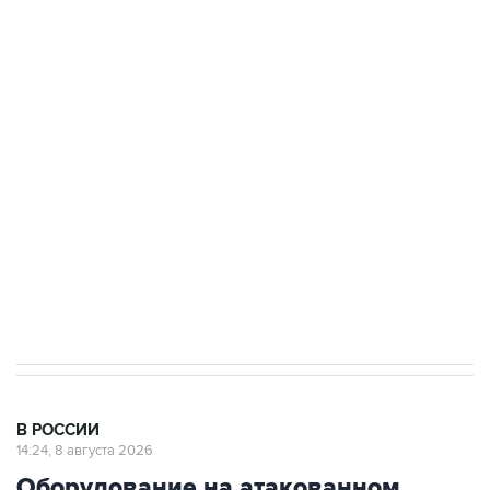
Промышленное предприятие в Самарской
области подверглось атаке БПЛА
Беспилотные технологии и ИИ на службе у
электросетевых объектов и агрокомплексов
Социальная реклама, АНО «Национальные приоритеты».
ИНН 7725383515 Erid: F7NfYUJCUneVdwcydK6A
Кабмин РФ разрешил до 1 июля 2027 года
импорт, выпуск и обращение бензина Евро 2,
Евро 3, Евро 4
В РОССИИ
14:24, 8 августа 2026
Оборудование на атакованном