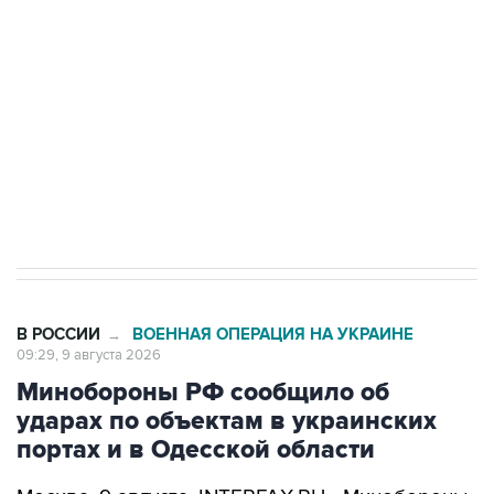
электросетевых объектов и агрокомплексов
Социальная реклама, АНО «Национальные приоритеты».
ИНН 7725383515 Erid: F7NfYUJCUneVdwcydK6A
Кабмин РФ разрешил до 1 июля 2027 года
импорт, выпуск и обращение бензина Евро 2,
Евро 3, Евро 4
В РОССИИ
ВОЕННАЯ ОПЕРАЦИЯ НА УКРАИНЕ
→
09:29, 9 августа 2026
Минобороны РФ сообщило об
ударах по объектам в украинских
портах и в Одесской области
Москва. 9 августа. INTERFAX.RU - Минобороны
РФ сообщило, что в течение ночи 9 августа