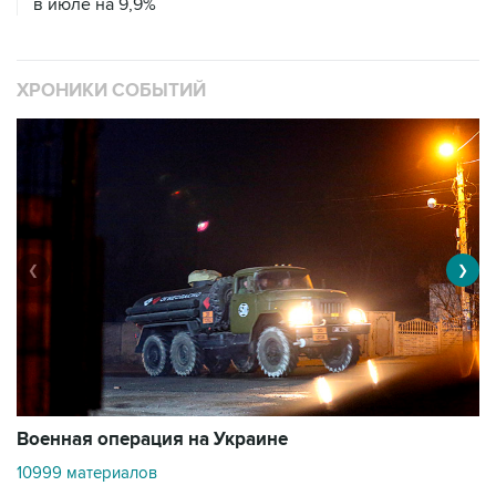
ХРОНИКИ СОБЫТИЙ
❮
❯
Военная операция на Украине
О
10999 материалов
3