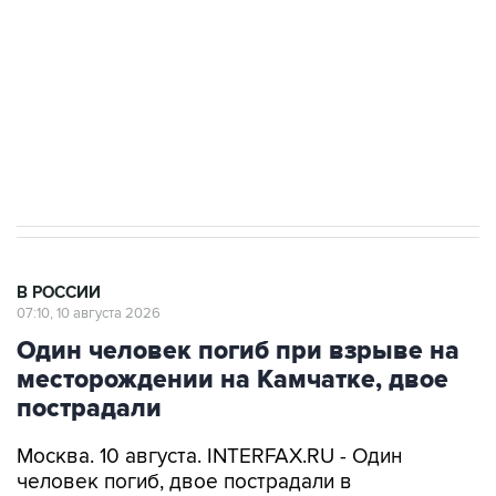
электросетевых объектов и агрокомплексов
Социальная реклама, АНО «Национальные приоритеты».
ИНН 7725383515 Erid: F7NfYUJCUneVdwcydK6A
Путин вывел "Шереметьево" из
стратегического списка с целью снять
препятствие для приватизации
В РОССИИ
07:10, 10 августа 2026
Один человек погиб при взрыве на
месторождении на Камчатке, двое
пострадали
Москва. 10 августа. INTERFAX.RU - Один
человек погиб, двое пострадали в