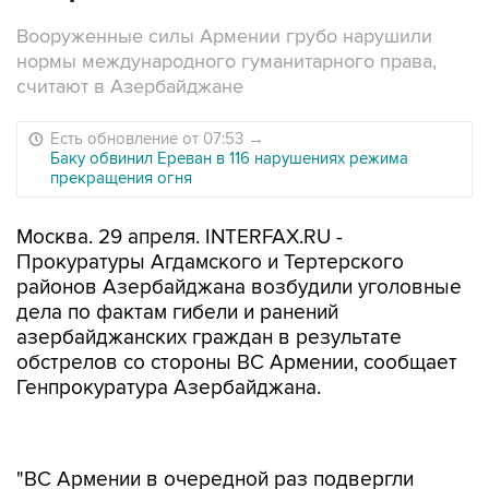
Вооруженные силы Армении грубо нарушили
нормы международного гуманитарного права,
считают в Азербайджане
Есть обновление от 07:53
→
Баку обвинил Ереван в 116 нарушениях режима
прекращения огня
Москва. 29 апреля. INTERFAX.RU -
Прокуратуры Агдамского и Тертерского
районов Азербайджана возбудили уголовные
дела по фактам гибели и ранений
азербайджанских граждан в результате
обстрелов со стороны ВС Армении, сообщает
Генпрокуратура Азербайджана.
"ВС Армении в очередной раз подвергли
интенсивному обстрелу территории, где
проживает гражданское население и позиции