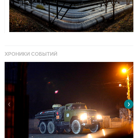
ХРОНИКИ СОБЫТИЙ
❮
❯