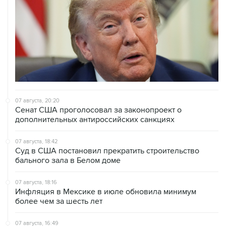
07 августа, 20:20
Сенат США проголосовал за законопроект о
дополнительных антироссийских санкциях
07 августа, 18:42
Суд в США постановил прекратить строительство
бального зала в Белом доме
07 августа, 18:16
Инфляция в Мексике в июле обновила минимум
более чем за шесть лет
07 августа, 16:49
В США проверят сотни самолетов Boeing из-за
обнаружения трещин в фюзеляже