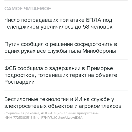
Число пострадавших при атаке БПЛА под
Геленджиком увеличилось до 58 человек
Путин сообщил о решении сосредоточить в
одних руках все службы тыла Минобороны
ФСБ сообщила о задержании в Приморье
подростков, готовивших теракт на объекте
Росгвардии
Беспилотные технологии и ИИ на службе у
электросетевых объектов и агрокомплексов
Социальная реклама, АНО «Национальные приоритеты».
ИНН 7725383515 Erid: F7NfYUJCUneVdwcydK6A
Кабмин РФ разрешил до 1 июля 2027 года
импорт, выпуск и обращение бензина Евро 2,