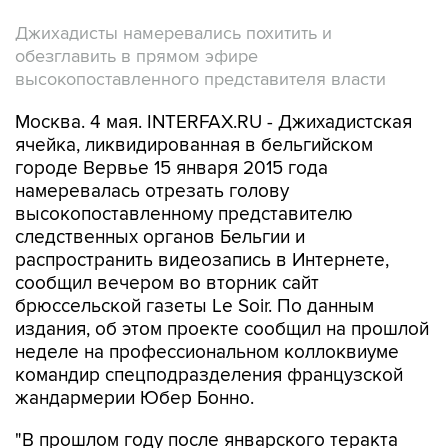
Джихадисты намеревались похитить и
обезглавить в прямом эфире
высокопоставленного представителя власти
Москва. 4 мая. INTERFAX.RU - Джихадистская
ячейка, ликвидированная в бельгийском
городе Вервье 15 января 2015 года
намеревалась отрезать голову
высокопоставленному представителю
следственных органов Бельгии и
распространить видеозапись в Интернете,
сообщил вечером во вторник сайт
брюссельской газеты Le Soir. По данным
издания, об этом проекте сообщил на прошлой
неделе на профессиональном коллоквиуме
командир спецподразделения французской
жандармерии Юбер Бонно.
"В прошлом году после январского теракта