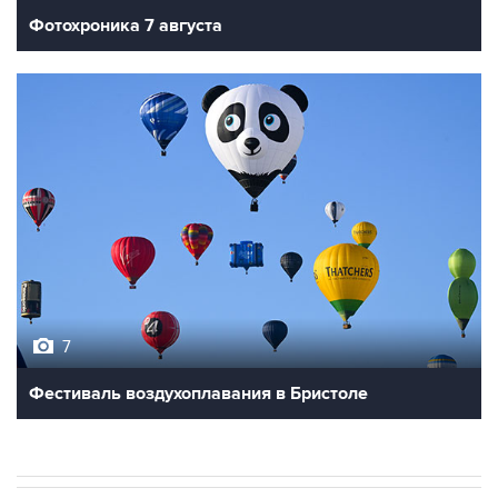
Фотохроника 7 августа
7
Фестиваль воздухоплавания в Бристоле