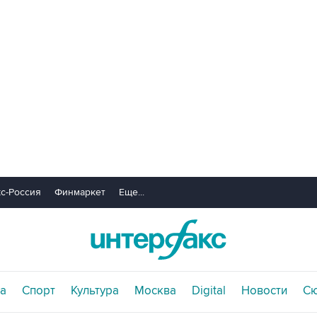
с-Россия
Финмаркет
Еще...
а
Спорт
Культура
Москва
Digital
Новости
С