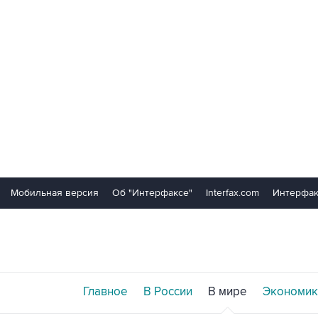
Мобильная версия
Об "Интерфаксе"
Interfax.com
Интерфак
Главное
В России
В мире
Экономик