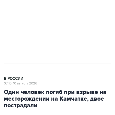
Беспилотные технологии и ИИ на службе у
электросетевых объектов и агрокомплексов
Социальная реклама, АНО «Национальные приоритеты».
ИНН 7725383515 Erid: F7NfYUJCUneVdwcydK6A
Путин вывел "Шереметьево" из
стратегического списка с целью снять
препятствие для приватизации
В РОССИИ
07:10, 10 августа 2026
Один человек погиб при взрыве на
месторождении на Камчатке, двое
пострадали