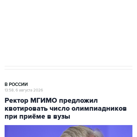
Как российские медицинские технологии
выходят на мировые рынки
Социальная реклама, АНО «Национальные приоритеты».
ИНН 7725383515 Erid: F7NfYUJCUneVdTRF8PRs
Трамп заявил, что переговоры с Ираном
начнутся в понедельник
В РОССИИ
13:58, 6 августа 2026
Ректор МГИМО предложил
квотировать число олимпиадников
при приёме в вузы