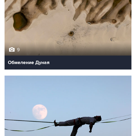
9
Обмеление Дуная